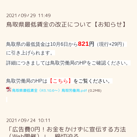
2021
09
29 11:49
/
/
鳥取県最低賃金の改正について【お知らせ】
821
円
鳥取県の最低賃金は10月6日から
（現行+29円）
に引き上げられます。
詳細につきましては鳥取労働局のHPをご確認ください。
【こちら】
鳥取労働局のHPは
をご覧ください。
鳥取県最低賃金（R3.10.6～）鳥取労働局.pdf
(0.2MB)
2021
09
24 10:11
/
/
「広告費0円！お金をかけずに宣伝する方法
（Web開催）」 締切迫る