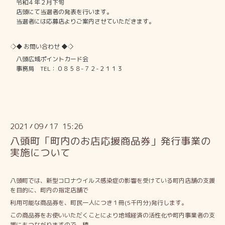
令和４年２月下旬
店頭にて当選者の発表を行います。
当選者には応募店よりご案内させていただきます。
◇◆ お問い合わせ ◆◇
八頭広域ポイントカード会
事務局 TEL：０８５８-７２-２１１３
2021
09
17 15:26
/
/
八頭町「町内のお店応援商品券」発行事業の
実施について
八頭町では、新型コロナウイルス感染症の影響を受けている町内店舗の支援
を目的に、町内の指定店舗で
利用可能な商品券を、町民一人につき１冊(5千円分)発行します。
この商品券をお使いいただくことにより地域経済の活性化や町内事業者の支
援にもつながりますので、積