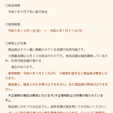
〇発送時期
令和３年９月下旬に順次発送
〇使用期間
令和３年１０月１日(金) ～ 令和４年１月３１日(月)
〇使用上の注意
・商品券はチラシ裏に掲載されている店舗で利用可能です。
※掲載店舗は８月２０日時点のものです。参加店舗は随時募集しているた
め、利用可能店舗が増える
場合があります。
・
使用期限：令和４年１月３１日(月) ※期限を過ぎると商品券は無効とな
ります。
・
商品券と、現金との引き換えはできません。また商品券の再発行はできま
せん。
・不正使用の場合は無効となります(不正使用防止の対策が取られていま
す)。
・商品券にはおつりは出ません。端数金額は現金等にてお支払いください。
・
オレンジ色
の
商品券は中小商店等専用券となります。ウェルネス郡家店・