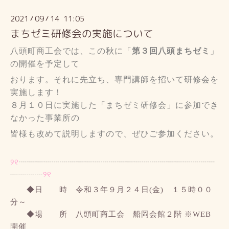
2021
09
14 11:05
/
/
まちゼミ研修会の実施について
八頭町商工会では、この秋に「
第３回八頭まちゼミ
」
の開催を予定して
おります。
それに先立ち、専門講師を招いて研修会を
実施します！
８月１０日に実施した「まちゼミ研修会」に参加でき
なかった事業所の
皆様も
改めて説明しますので、ぜひご参加ください。
୨୧
┈┈┈┈┈┈
┈┈┈┈┈
┈┈┈┈┈┈┈
┈┈┈┈┈┈
┈┈┈
┈
୨୧
◆日 時 令和３年９月２４日(金) １５時００
分～
◆場 所 八頭町商工会 船岡会館２階 ※WEB
開催