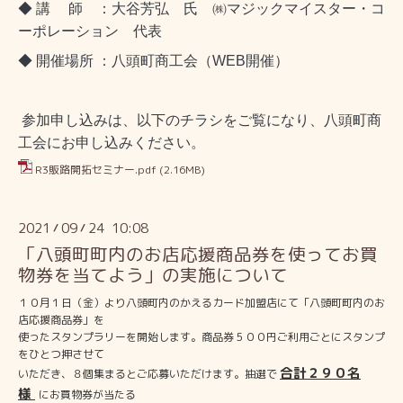
◆ 講 師 ：
大谷芳弘 氏
㈱マジックマイスター・コ
ーポレーション 代表
◆ 開催場所 ：
八頭町商工会（WEB開催）
参加申し込みは、以下のチラシをご覧になり、
八頭町商
工会にお申し込みください。
R3販路開拓セミナー.pdf
(2.16MB)
2021
09
24 10:08
/
/
「八頭町町内のお店応援商品券を使ってお買
物券を当てよう」の実施について
１０月１日（金）より八頭町内のかえるカード加盟店にて「八頭町町内のお
店応援商品券」を
使ったスタンプラリーを開始します。商品券５００円ご利用ごとにスタンプ
をひとつ押させて
合計２９０名
いただき、８個集まるとご応募いただけます。抽選で
様
にお買物券が当たる