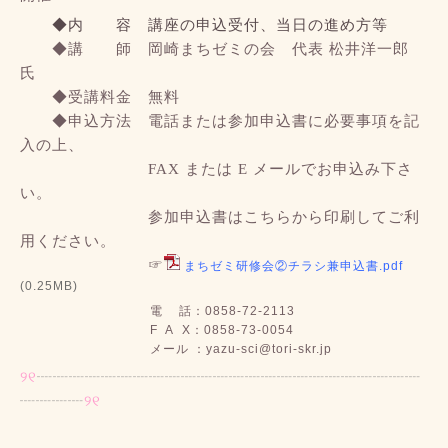
◆内 容 講座の申込受付、当日の進め方等
◆講 師 岡崎まちゼミの会 代表 松井洋一郎
氏
◆受講料金 無料
◆申込方法 電話または参加申込書に必要事項を記
入の上、
FAX または E メールでお申込み下さ
い。
参加申込書はこちらから印刷してご利
用ください。
☞
まちゼミ研修会②チラシ兼申込書.pdf
(0.25MB)
電 話：0858-72-2113
F A X：0858-73-0054
メール ：yazu-sci@tori-skr.jp
୨୧
┈┈┈┈┈┈
┈┈┈┈┈
┈┈┈┈┈┈┈
┈┈┈┈┈┈
┈┈┈
┈
୨୧