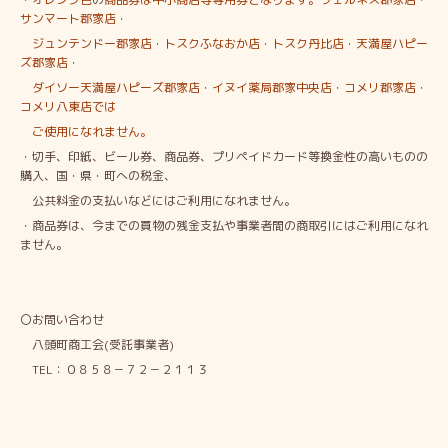
サンマート郡家店・
ジュンテンドー
郡家店・
トスクふなおか店・
トスク丹比店・天満屋ハピー
ズ郡家店・
ダイソー天満屋ハピーズ郡家店・
イヌイ薬局郡家中央店・
コメリ郡家店・
コメリ八東店
では
ご使用になれません。
・切手、印紙、ビール券、商品券、プリペイドカード等換金性の高いものの
購入、国・県・町への税金、
公共料金の支払いなどにはご利用になれません。
・商品券は、今までの買物の残金支払や事業者間の商取引にはご利用になれ
ません。
〇お問い合わせ
八頭町商工会(受託事業者)
TEL：０８５８－７２－２１１３