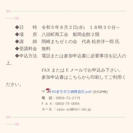
୨୧
┈┈┈┈┈┈
┈┈┈┈┈
┈┈┈┈┈┈┈
┈┈┈┈┈┈
┈┈
┈
┈
୨୧
◆日 時 令和５年８月２日(水) １８時３０分～
◆場 所 八頭町商工会 船岡会館２階
◆講 師 岡崎まちゼミの会 代表 松井洋一郎 氏
◆受講料金 無料
◆申込方法 電話または参加申込書に必要事項を記入の
上、
FAX または E メールでお申込み下さい。
参加申込書はこちらから印刷してご利用く
ださい。
☞
R5まちゼミ研修会①.pdf
(0.52MB)
電 話：0858-72-2113
F A X：0858-73-0054
メール ：yazu-sci@tori-skr.jp
୨୧
┈┈┈┈┈┈
┈┈┈┈┈
┈┈┈┈┈┈┈
┈┈┈┈┈┈
┈┈
┈
┈
୨୧